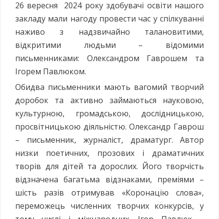
26 вересня 2024 року здобувачі освіти нашого
закладу мали нагоду провести час у спілкуванні
наживо з надзвичайно талановитими,
відкритими людьми – відомими
письменниками: Олександром Гаврошем та
Ігорем Павлюком.
Обидва письменники мають вагомий творчий
доробок та активно займаються науковою,
культурною, громадською, дослідницькою,
просвітницькою діяльністю. Олександр Гаврош
– письменник, журналіст, драматург. Автор
низки поетичних, прозових і драматичних
творів для дітей та дорослих. Його творчість
відзначена багатьма відзнаками, преміями –
шість разів отримував «Коронацію слова»,
переможець численних творчих конкурсів, у
тому числі і міжнародних. Ігор Павлюк –