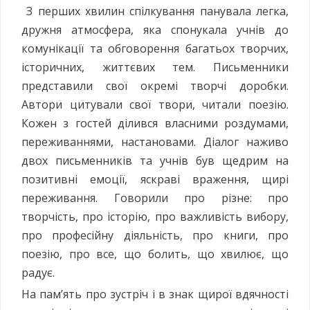
З перших хвилин спілкування панувала легка,
дружня атмосфера, яка спонукала учнів до
комунікації та обговорення багатьох творчих,
історичних, життєвих тем. Письменники
представили свої окремі творчі доробки.
Автори цитували свої твори, читали поезію.
Кожен з гостей ділився власними роздумами,
переживаннями, настановами. Діалог наживо
двох письменників та учнів був щедрим на
позитивні емоції, яскраві враження, щирі
переживання. Говорили про різне: про
творчість, про історію, про важливість вибору,
про професійну діяльність, про книги, про
поезію, про все, що болить, що хвилює, що
радує.
На пам’ять про зустріч і в знак щирої вдячності