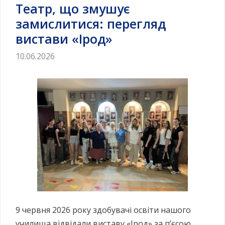
Театр, що змушує
замислитися: перегляд
вистави «Ірод»
10.06.2026
9 червня 2026 року здобувачі освіти нашого
училища відвідали виставу «Ірод» за п’єсою