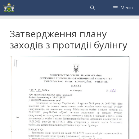
Меню
Затвердження плану
заходiв з протидii булiнгу