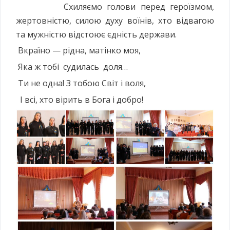
Схиляємо голови перед героїзмом,
жертовністю, силою духу воїнів, хто відвагою
та мужністю відстоює єдність держави.
Вкраїно — рідна, матінко моя,
Яка ж тобі судилась доля…
Ти не одна! З тобою Світ і воля,
І всі, хто вірить в Бога і добро!