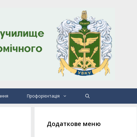
ання
Профорієнтація
Додаткове меню