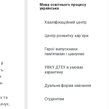
Мова освітнього процесу
українська
Кваліфікаційний центр
Центр розвитку кар`єри
Герої-випускники:
пам’ятаємо і шануємо
 й
УВКУ ДТЕУ в умовах
ть
карантину
я
я»
Дуальна форма навчання
х та
Студентам
ачук,