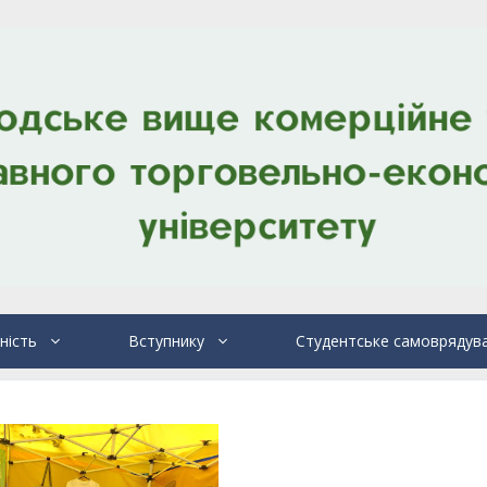
ність
Вступнику
Студентське самоврядув