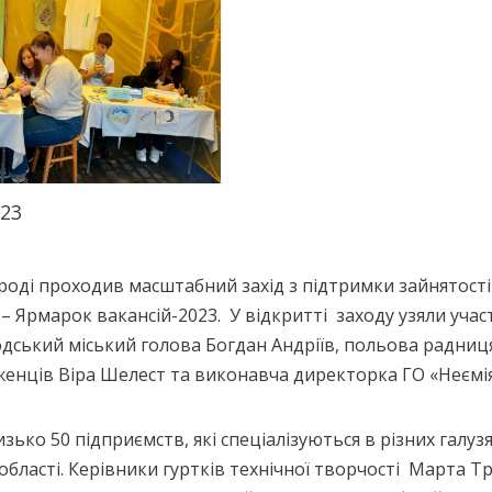
023
ороді проходив масштабний захід з підтримки зайнятості
– Ярмарок вакансій-2023. У відкритті заходу узяли учас
дський міський голова Богдан Андріїв, польова радниц
женців Віра Шелест та виконавча директорка ГО «Неємі
ко 50 підприємств, які спеціалізуються в різних галузя
області. Керівники гуртків технічної творчості Марта Тр