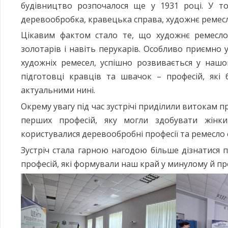
будівництво розпочалося ще у 1931 році. У то
деревообробка, кравецька справа, художнє ремесло
Цікавим фактом стало те, що художнє ремесло 
золотарів і навіть перукарів. Особливо приємно 
художніх ремесел, успішно розвивається у нашо
підготовці кравців та швачок – професій, як
актуальними нині.
Окрему увагу під час зустрічі приділили витокам пр
перших професій, яку могли здобувати жінки
користувалися деревообробні професії та ремесло с
Зустріч стала гарною нагодою більше дізнатися п
професій, які формували наш край у минулому й п