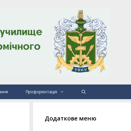
ання
Профорієнтація
Додаткове меню