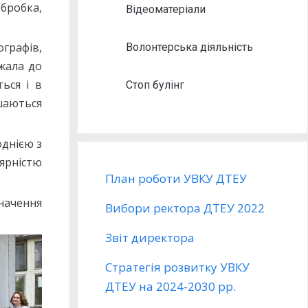
бробка,
Відеоматеріали
графів,
Волонтерська діяльність
ежала до
ься і в
Стоп булінг
шаються
однією з
ярністю
План роботи УВКУ ДТЕУ
значення
Вибори ректора ДТЕУ 2022
Звіт директора
Стратегія розвитку УВКУ
ДТЕУ на 2024-2030 рр.