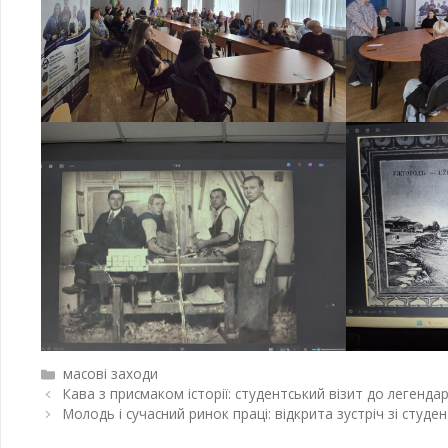
масові заходи
Кава з присмаком історії: студентський візит до легенд
Молодь і сучасний ринок праці: відкрита зустріч зі студе