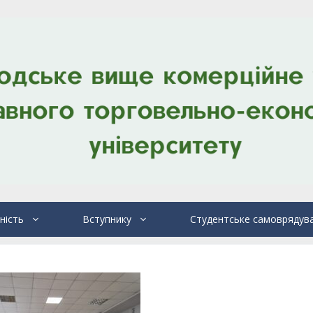
ність
Вступнику
Студентське самоврядув