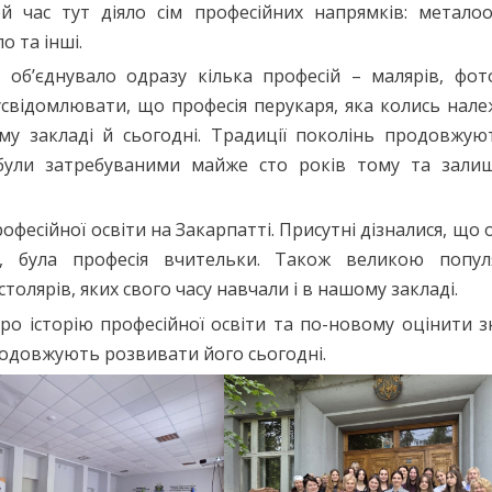
й час тут діяло сім професійних напрямків: металоо
 та інші.
об’єднувало одразу кілька професій – малярів, фото
усвідомлювати, що професія перукаря, яка колись нал
му закладі й сьогодні. Традиції поколінь продовжуют
і були затребуваними майже сто років тому та зали
офесійної освіти на Закарпатті. Присутні дізналися, що 
, була професія вчительки. Також великою попул
толярів, яких свого часу навчали і в нашому закладі.
ро історію професійної освіти та по-новому оцінити 
родовжують розвивати його сьогодні.