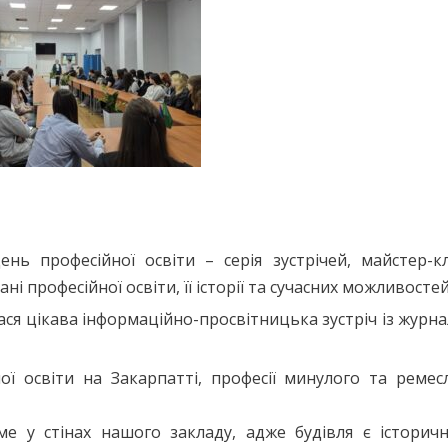
ь професійної освіти – серія зустрічей, майстер-кл
і професійної освіти, її історії та сучасних можливостей
лася цікава інформаційно-просвітницька зустріч із журн
ої освіти на Закарпатті, професії минулого та ремесл
е у стінах нашого закладу, адже будівля є історичн