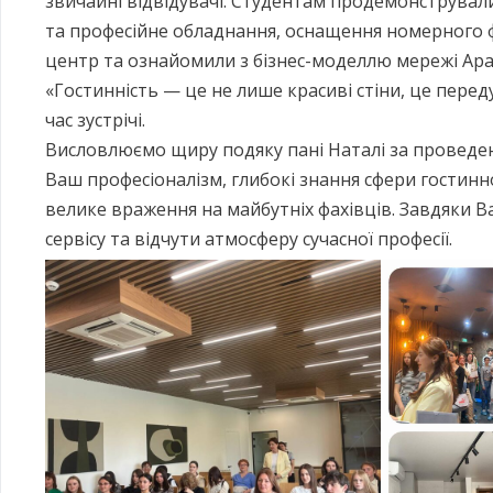
звичайні відвідувачі. Студентам продемонстрували 
та професійне обладнання, оснащення номерного ф
центр та ознайомили з бізнес-моделлю мережі Apart
«Гостинність — це не лише красиві стіни, це переду
час зустрічі.
Висловлюємо щиру подяку пані Наталі за проведенн
Ваш професіоналізм, глибокі знання сфери гостинн
велике враження на майбутніх фахівців. Завдяки В
сервісу та відчути атмосферу сучасної професії.