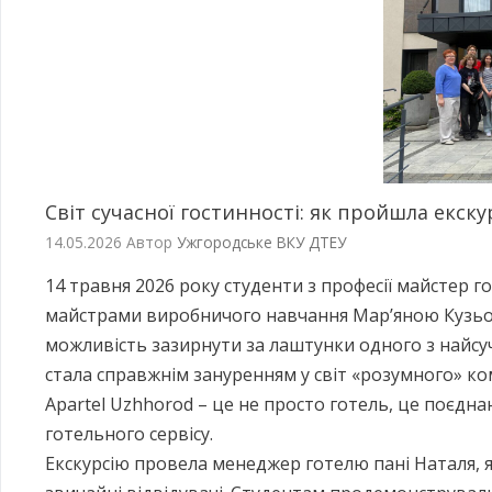
Світ сучасної гостинності: як пройшла екску
14.05.2026
Автор
Ужгородське ВКУ ДТЕУ
14 травня 2026 року студенти з професії майстер г
майстрами виробничого навчання Мар’яною Кузьо
можливість зазирнути за лаштунки одного з найсуча
стала справжнім зануренням у світ «розумного» ком
Apartel Uzhhorod – це не просто готель, це поєд
готельного сервісу.
Екскурсію провела менеджер готелю пані Наталя, я