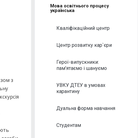
Мова освітнього процесу
українська
Кваліфікаційний центр
Центр розвитку кар`єри
Герої-випускники:
пам’ятаємо і шануємо
азом з
УВКУ ДТЕУ в умовах
ьну
карантину
кскурсія
Дуальна форма навчання
о
Студентам
ають