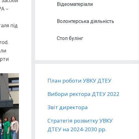
 засоби
Відеоматеріали
PA –
Волонтерська діяльність
таля під
Стоп булінг
rod.
или
арти
План роботи УВКУ ДТЕУ
Вибори ректора ДТЕУ 2022
Звіт директора
Стратегія розвитку УВКУ
ДТЕУ на 2024-2030 рр.