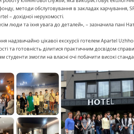
роботу клінінгової служби, яка використовує екологічні
онду, методи обслуговування в закладах харчування, S
el – дохідної нерухомості.
сім люди та їхня увага до деталей», – зазначила пані На
я надзвичайно цікавої екскурсії готелем Apartel Uzhho
ості та готовність ділитися практичним досвідом справ
ам студенти змогли на власні очі побачити високі станд