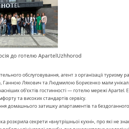
рсія до готелю ApartelUzhhorod
отельного обслуговування, агент з організації туризму р
, Ганною Ляхович та Людмилою Борисенко мали унікал
сніших об’єктів гостинності — готелю мережі Apartel. Е
форту та високих стандартів сервісу.
нання домашнього затишку апартаментів та бездоганног
ка розкрила секрети «внутрішньої кухні», про які не зн