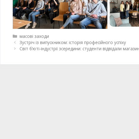
масові заходи
Зустріч із випускником: історія професійного успіху
Світ б’юті-індустрії зсередини: студенти відвідали магаз