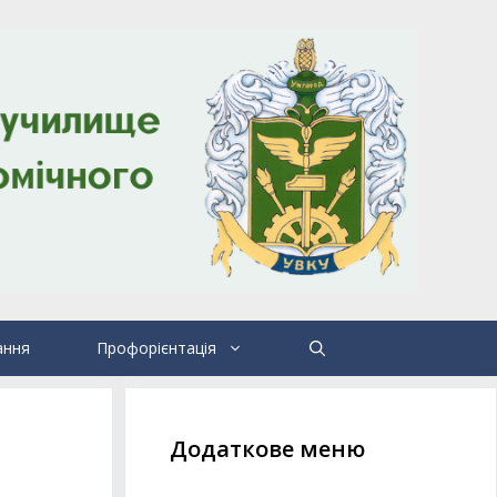
ання
Профорієнтація
Додаткове меню