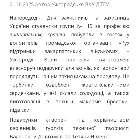
01.10.2025
Автор
Ужгородське ВКУ ДТЕУ
Напередодні Дня захисників та захисниць
України студентки групи № 15 за професією
вишивальник, кравець
побували в гостях у
волонтерів громадської організації «Рух
підтримки закарпатських військових –
Ужгород». Вони принесли виготовлені
власноруч подарунки для воїнів, які волонтери
передадуть нашим захисникам на передову. Це
торбинки, оздоблені жовто-блакитними
сердечками, у які склали солодощі, а також
виготовлені в техніці макраме брелоки-
підвіски.
Подарунки створені під керівництвом
керівників гуртків технічної творчості
Валентини Довгомелі та Тетяни Німець.