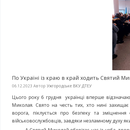
По Україні із краю в край ходить Святий М
06.12.2023
Автор
Ужгородське ВКУ ДТЕУ
Цього року 6 грудня українці вперше відзначаю
Миколая. Свято на честь тих, хто нині захищає
ворога, піклується про безпеку та зміцнення
військовослужбовців, завдяки незламному духу як
А Святий Миколай оберігає нас із неба, творить 