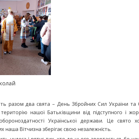
иколай
ть разом два свята – День Збройних Сил України та 
 територію нашої Батьківщини від підступного і жор
 обороноздатності Української держави. Це свято х
их наша Вітчизна зберігає свою незалежність.
чудеса і рятує тих, хто до нього звертається, бо на