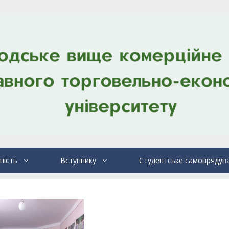
ність
Вступнику
Студентське самоврядув