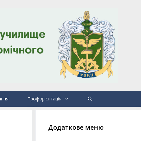
ання
Профорієнтація
Додаткове меню