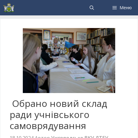
Меню
Обрано новий склад
ради учнівського
самоврядування
18.10.2024
Автор
Ужгородське ВКУ ДТЕУ