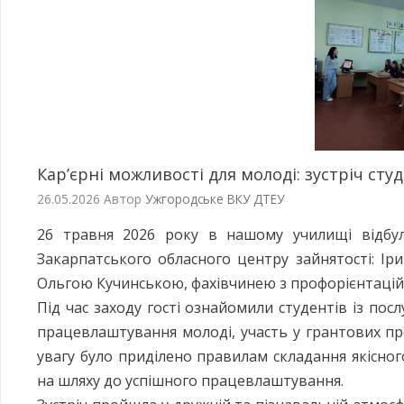
Кар’єрні можливості для молоді: зустріч ст
26.05.2026
Автор
Ужгородське ВКУ ДТЕУ
26 травня 2026 року в нашому училищі відбула
Закарпатського обласного центру зайнятості: Ір
Ольгою Кучинською, фахівчинею з профорієнтацій
Під час заходу гості ознайомили студентів із по
працевлаштування молоді, участь у грантових п
увагу було приділено правилам складання якісн
на шляху до успішного працевлаштування.