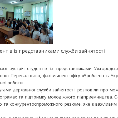
удентів із представниками служби зайнятості
ся зустріч студентів із представниками Ужгородсько
иною Переваловою, фахівчинею офісу «Зроблено в Укра
ної роботи.
слугами державної служби зайнятості, розповіли про мо
рограмах та підтримку молодіжного підприємництва. О
ого та конкурентоспроможного резюме, яке є важливим