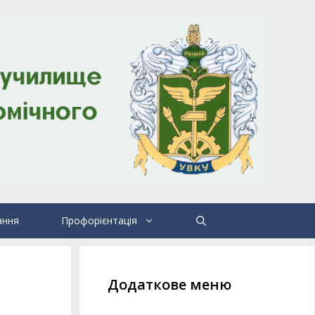
ання
Профорієнтація
Додаткове меню