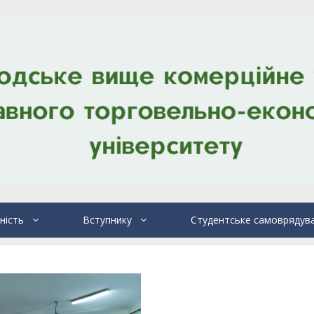
ність
Вступнику
Студентське самоврядув