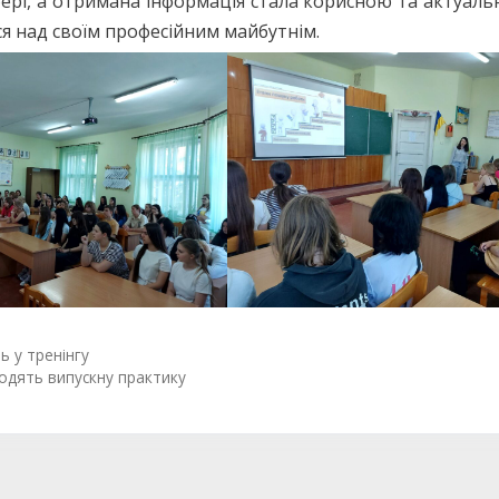
фері, а отримана інформація стала корисною та актуал
ся над своїм професійним майбутнім.
ь у тренінгу
ходять випускну практику