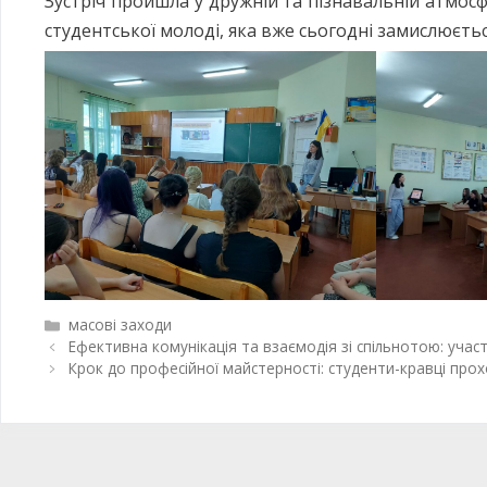
Зустріч пройшла у дружній та пізнавальній атмос
студентської молоді, яка вже сьогодні замислюєть
масові заходи
Ефективна комунікація та взаємодія зі спільнотою: участ
Крок до професійної майстерності: студенти-кравці про