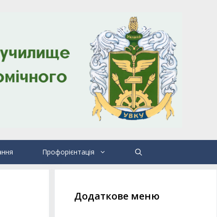
ання
Профорієнтація
Додаткове меню