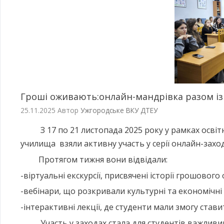
Гроші оживають:онлайн-мандрівка разом і
25.11.2025
Автор
Ужгородське ВКУ ДТЕУ
З 17 по 21 листопада 2025 року у рамках освітн
училища взяли активну участь у серії онлайн-зах
Протягом тижня вони відвідали:
-віртуальні екскурсії, присвячені історії грошового 
-вебінари, що розкривали культурні та економічні 
-інтерактивні лекції, де студенти мали змогу став
Участь у заходах стала для студентів важливим 