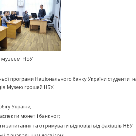
з музеєм НБУ
ьої програми Національного банку України студенти 
одів Музею грошей НБУ.
обігу України;
аспекти монет і банкнот;
ити запитання та отримувати відповіді від фахівців НБУ.
і пізнавальним досвідом: