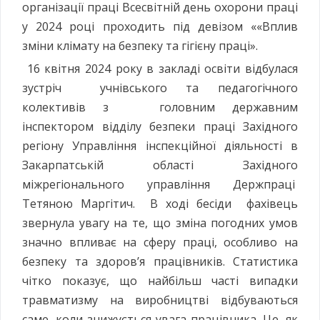
організації праці Всесвітній день охорони праці
у 2024 році проходить під девізом ««Вплив
зміни клімату на безпеку та гігієну праці».
16 квітня 2024 року в закладі освіти відбулася
зустріч учнівського та педагогічного
колективів з головним державним
інспектором відділу безпеки праці Західного
регіону Управління інспекційної діяльності в
Закарпатській області Західного
міжрегіонального управління Держпраці
Тетяною Маргітич. В ході бесіди фахівець
звернула увагу на те, що зміна погодних умов
значно впливає на сферу праці, особливо на
безпеку та здоров’я працівників. Статистика
чітко показує, що найбільш часті випадки
травматизму на виробництві відбуваються
саме, коли знижується увага працівника. Це, як