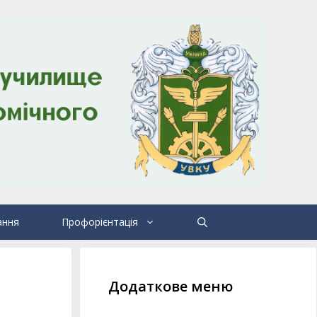
ання
Профорієнтація
Додаткове меню