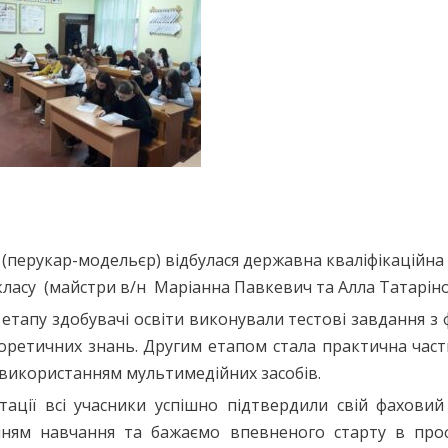
ар (перукар-модельєр) відбулася державна кваліфікаційна
 класу (майстри в/н Маріанна Павкевич та Алла Татаріно
 етапу здобувачі освіти виконували тестові завдання з
еоретичних знань. Другим етапом стала практична част
 використанням мультимедійних засобів.
тації всі учасники успішно підтвердили свій фаховий 
нням навчання та бажаємо впевненого старту в проф