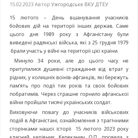
15.02.2023
Автор
Ужгородське ВКУ ДТЕУ
15 лютого – День вшанування учасників
бойових дій на території інших держав. Саме
цього дня 1989 року з Афганістану були
виведені радянські війська, які з 25 грудня 1979
брали участь у війні на території цієї країни.
Минуло 34 роки, але до цього часу не
притупилися душевні страждання від втрат у
рідних, у колишніх воїнів-афганців, які бережуть
пам’ять про події тих років та своїх бойових
побратимів. Через страшне горнило афганської
війни пройшли тисячі українських солдат.
Виховуючи повагу до учасників військових
подій в Афганістані, ознайомлення з трагічними
сторінками нашої історії 15 лютого 2023 року
класний керівник Кереканич О.П. провела з