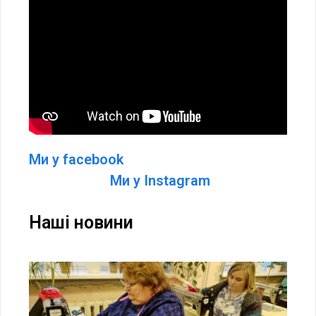
Ми у facebook
Ми у Іnstagram
Наші новини
Во
д
ві
09.