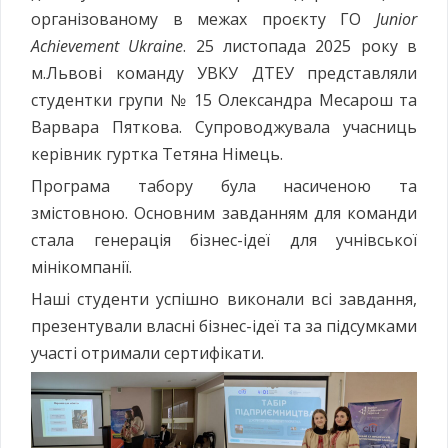
організованому в межах проєкту ГО
Junior
Achievement Ukraine
. 25 листопада 2025 року в
м.Львові команду УВКУ ДТЕУ представляли
студентки групи № 15 Олександра Месарош та
Варвара Пяткова. Супроводжувала учасниць
керівник гуртка Тетяна Німець.
Програма табору була насиченою та
змістовною. Основним завданням для команди
стала генерація бізнес-ідеї для учнівської
мінікомпанії.
Наші студенти успішно виконали всі завдання,
презентували власні бізнес-ідеї та за підсумками
участі отримали сертифікати.