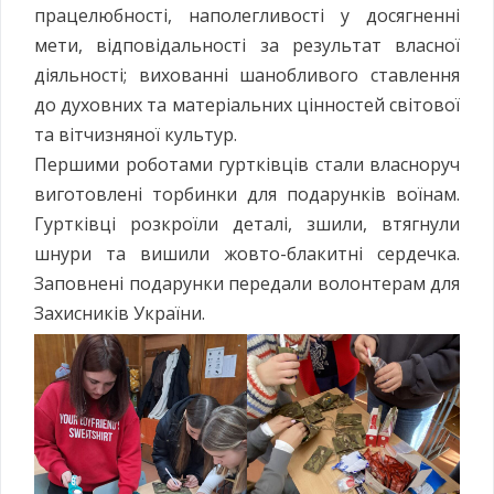
працелюбності, наполегливості у досягненні
мети, відповідальності за результат власної
діяльності; вихованні шанобливого ставлення
до духовних та матеріальних цінностей світової
та вітчизняної культур.
Першими роботами гуртківців стали власноруч
виготовлені торбинки для подарунків воїнам.
Гуртківці розкроїли деталі, зшили, втягнули
шнури та вишили жовто-блакитні сердечка.
Заповнені подарунки передали волонтерам для
Захисників України.