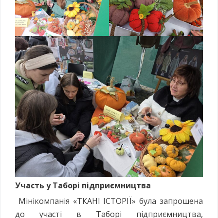
Участь у Таборі підприємництва
Мінікомпанія «ТКАНІ ІСТОРІЇ» була запрошена
до участі в Таборі підприємництва,